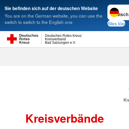
Sprache w
Sie befinden sich auf der deutschen Website
You are on the German website, you can use the
Suche
switch to switch to the English one
Alles klar
Deutsches Rotes Kreuz
Kreisverband
Bad Salzungen e.V.
Kreisverbänd
Kr
Kreisverbände