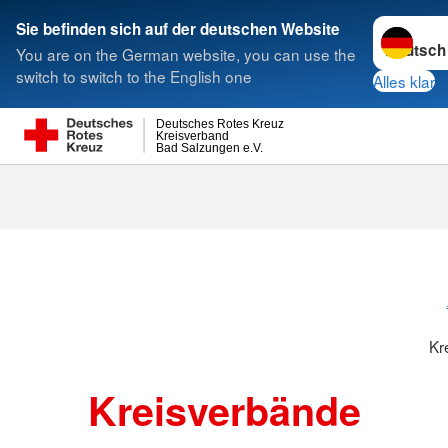
Sprache w
Sie befinden sich auf der deutschen Website
You are on the German website, you can use the
Suche
switch to switch to the English one
Alles klar
Deutsches Rotes Kreuz
Kreisverband
Bad Salzungen e.V.
Kreisverbänd
Kr
Kreisverbände