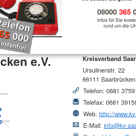
08000
365
0
Infos für Sie koste
rund um die Uh
cken e.V.
Kreisverband Saar
Ursulinenstr. 22
66111
Saarbrücken
Telefon:
0681 3759
Telefax:
0681 3915
Web:
http://www.kv
E-Mail:
info@kv-sa