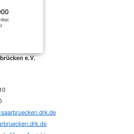
00
nfrei
r
brücken e.V.
10
0
-saarbruecken.drk.de
arbruecken.drk.de