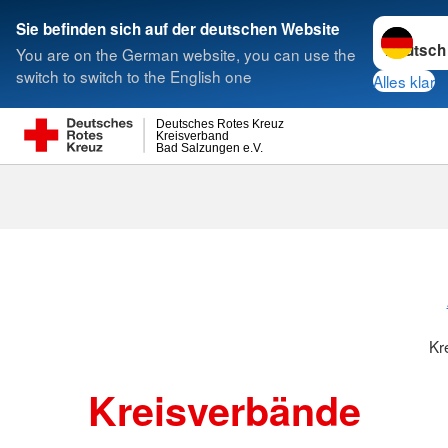
Sprache w
Sie befinden sich auf der deutschen Website
You are on the German website, you can use the
Suche
switch to switch to the English one
Alles klar
Deutsches Rotes Kreuz
Kreisverband
Bad Salzungen e.V.
Kreisverbänd
Kr
Kreisverbände