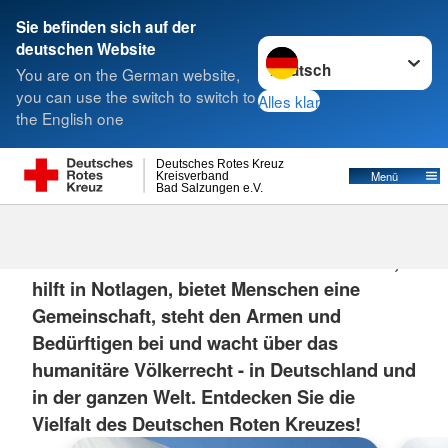
Sie befinden sich auf der
Sprache wechseln zu
deutschen Website
Suche
You are on the German website,
you can use the switch to switch to
Alles klar
the English one
Deutsches Rotes Kreuz
Menü
Kreisverband
Bad Salzungen e.V.
Das DRK
Das Deutsche Rote Kreuz rettet Menschen,
hilft in Notlagen, bietet Menschen eine
Gemeinschaft, steht den Armen und
Bedürftigen bei und wacht über das
humanitäre Völkerrecht - in Deutschland und
in der ganzen Welt. Entdecken Sie die
Vielfalt des Deutschen Roten Kreuzes!