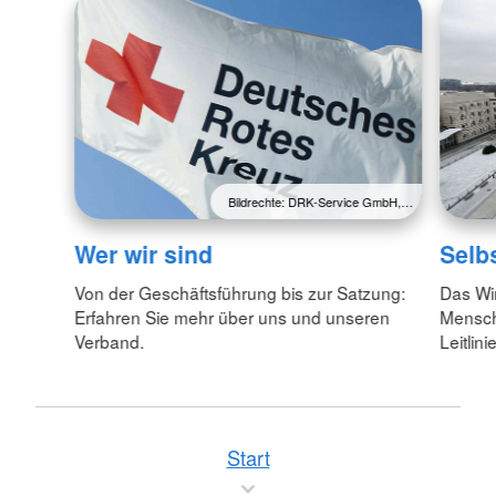
Bildrechte: DRK-Service GmbH,…
Wer wir sind
Selb
Von der Geschäftsführung bis zur Satzung:
Das Wi
Erfahren Sie mehr über uns und unseren
Menschl
Verband.
Leitlin
Start