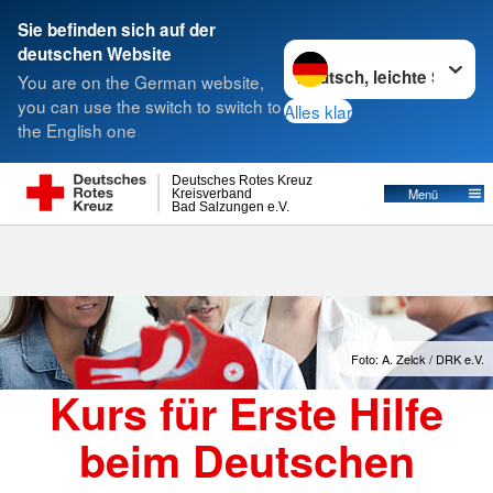
Sie befinden sich auf der
Sprache wechseln zu
deutschen Website
Suche
You are on the German website,
you can use the switch to switch to
Alles klar
the English one
Deutsches Rotes Kreuz
Menü
Kreisverband
Bad Salzungen e.V.
Foto: A. Zelck / DRK e.V.
Kurs für Erste Hilfe
beim Deutschen