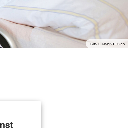
Foto: D. Möller / DRK e.V.
nst