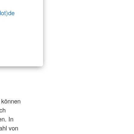
dot)de
r können
rch
n. In
ahl von