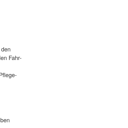
h den
den Fahr-
Pflege-
oben