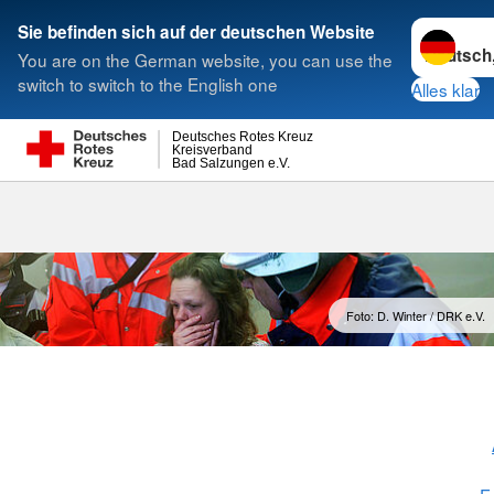
Sprache w
Sie befinden sich auf der deutschen Website
You are on the German website, you can use the
Suche
switch to switch to the English one
Alles klar
Deutsches Rotes Kreuz
Kreisverband
Bad Salzungen e.V.
Schnell-Eins
Foto: D. Winter / DRK e.V.