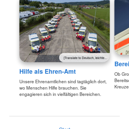
[Translate to Deutsch, leichte…
Bere
Hilfe als Ehren-Amt
Ob Gro
Bereit
Unsere Ehrenamtlichen sind tagtäglich dort,
Kreuzes
wo Menschen Hilfe brauchen. Sie
engagieren sich in vielfältigen Bereichen.