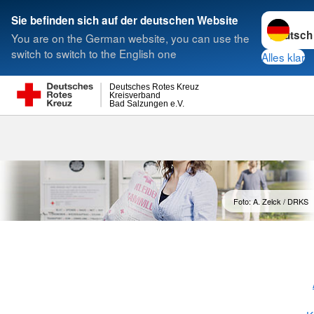
Sprache w
Sie befinden sich auf der deutschen Website
You are on the German website, you can use the
Suche
switch to switch to the English one
Alles klar
Deutsches Rotes Kreuz
Kreisverband
Bad Salzungen e.V.
Kleidercontai
Foto: A. Zelck / DRKS