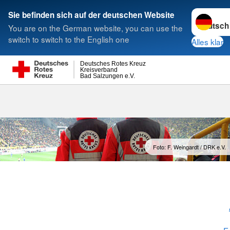
Sprache w
Sie befinden sich auf der deutschen Website
You are on the German website, you can use the
Suche
switch to switch to the English one
Alles klar
Deutsches Rotes Kreuz
Kreisverband
Bad Salzungen e.V.
Sanitätsdiens
Foto: F. Weingardt / DRK e.V.