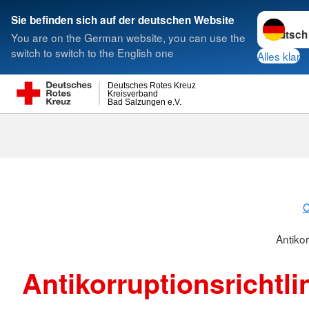
Sprache w
Sie befinden sich auf der deutschen Website
You are on the German website, you can use the
Suche
switch to switch to the English one
Alles klar
Deutsches Rotes Kreuz
Kreisverband
Bad Salzungen e.V.
Antikorruption
C
Antikor
Antikorruptionsrichtli