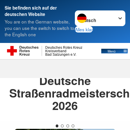
Sie befinden sich auf der
Sprache wechseln zu
deutschen Website
Suche
You are on the German website,
you can use the switch to switch to
Alles klar
the English one
Deutsches Rotes Kreuz
Menü
Kreisverband
Bad Salzungen e.V.
07.07.2026
· Pressemitteilung
Deutsche
Straßenradmeistersch
2026