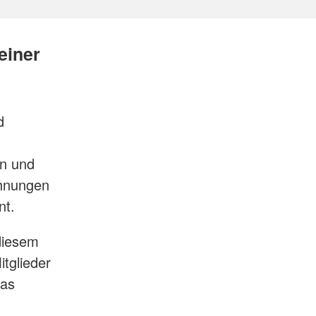
einer
d
en und
chnungen
ent.
diesem
tglieder
das