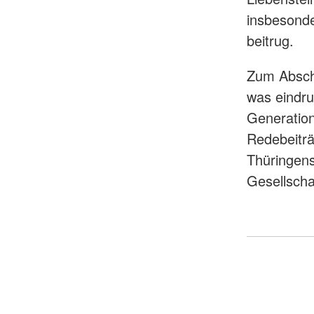
insbesond
beitrug.
Zum Abschl
was eindru
Generation
Redebeiträ
Thüringens
Gesellscha