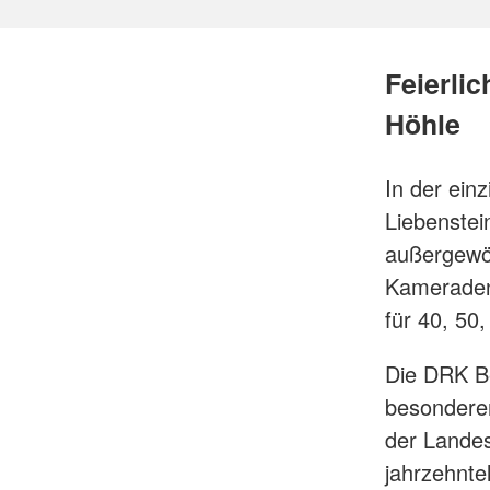
Feierli
Höhle
In der ein
Liebenstei
außergewö
Kameraden
für 40, 5
Die DRK Be
besonderen
der Landes
jahrzehnt