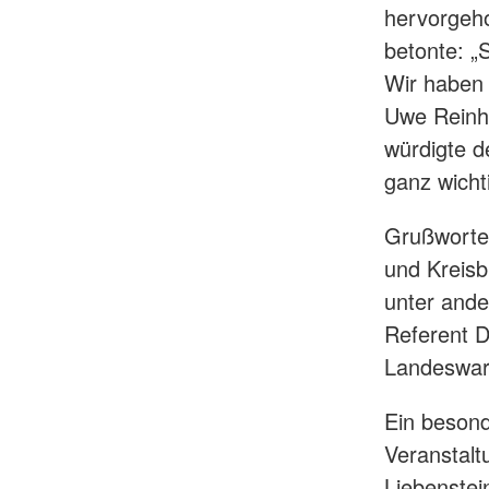
hervorgeh
betonte: „
Wir haben 
Uwe Reinh
würdigte d
ganz wichti
Grußworte 
und Kreisb
unter ande
Referent D
Landeswart
Ein besond
Veranstalt
Liebenstei