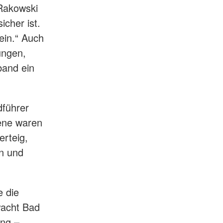
Rakowski
icher ist.
ein.“ Auch
ungen,
band ein
dführer
ene waren
erteig,
en und
e die
wacht Bad
ung –