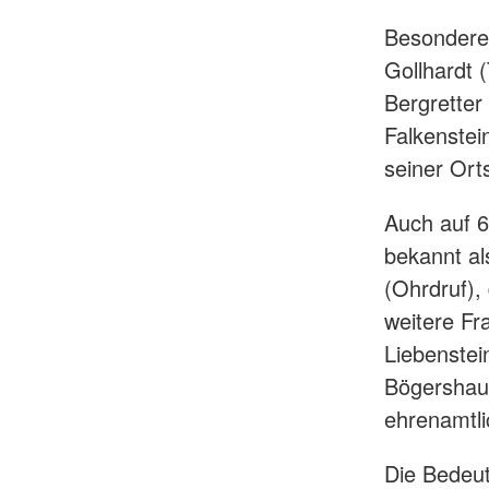
Besondere 
Gollhardt 
Bergretter
Falkenstein
seiner Ort
Auch auf 6
bekannt al
(Ohrdruf), 
weitere Fr
Liebenstei
Bögershaus
ehrenamtl
Die Bedeu