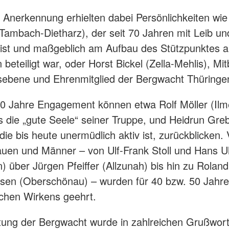
Anerkennung erhielten dabei Persönlichkeiten wie
(Tambach-Dietharz), der seit 70 Jahren mit Leib un
 ist und maßgeblich am Aufbau des Stützpunktes 
 beteiligt war, oder Horst Bickel (Zella-Mehlis), M
sebene und Ehrenmitglied der Bergwacht Thüringe
0 Jahre Engagement können etwa Rolf Möller (Ilm
s die „gute Seele“ seiner Truppe, und Heidrun Gr
die bis heute unermüdlich aktiv ist, zurückblicken. 
auen und Männer – von Ulf-Frank Stoll und Hans Ul
n) über Jürgen Pfeiffer (Allzunah) bis hin zu Roland
en (Oberschönau) – wurden für 40 bzw. 50 Jahre
ichen Wirkens geehrt.
tung der Bergwacht wurde in zahlreichen Grußwor