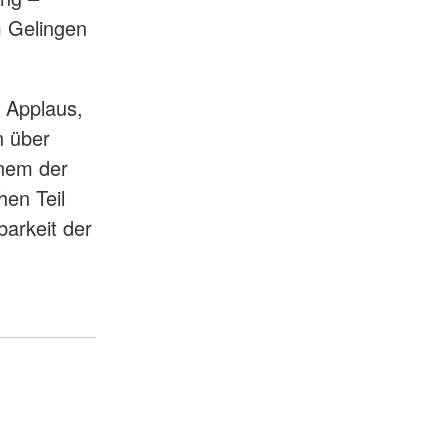
 Gelingen
h Applaus,
n über
inem der
hen Teil
arkeit der