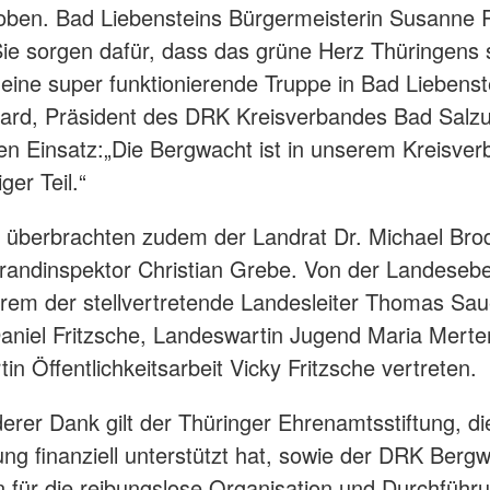
oben. Bad Liebensteins Bürgermeisterin Susanne 
Sie sorgen dafür, dass das grüne Herz Thüringens s
eine super funktionierende Truppe in Bad Liebenst
ard, Präsident des DRK Kreisverbandes Bad Salz
en Einsatz:„Die Bergwacht ist in unserem Kreisver
ger Teil.“
überbrachten zudem der Landrat Dr. Michael Bro
randinspektor Christian Grebe. Von der Landeseb
rem der stellvertretende Landesleiter Thomas Sau
aniel Fritzsche, Landeswartin Jugend Maria Mert
in Öffentlichkeitsarbeit Vicky Fritzsche vertreten.
erer Dank gilt der Thüringer Ehrenamtsstiftung, di
ung finanziell unterstützt hat, sowie der DRK Berg
n für die reibungslose Organisation und Durchführ