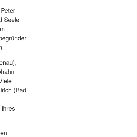
 Peter
d Seele
am
itbegründer
n.
enau),
ebhahn
Viele
lrich (Bad
 ihres
ten