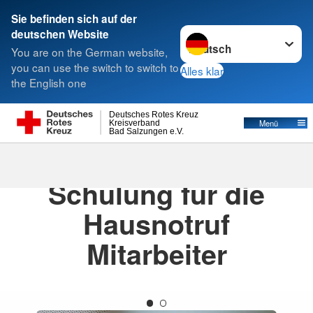
Sie befinden sich auf der
Sprache wechseln zu
deutschen Website
Suche
You are on the German website,
you can use the switch to switch to
Alles klar
the English one
Deutsches Rotes Kreuz
Menü
Kreisverband
Bad Salzungen e.V.
26.03.2025
· Pressemitteilung
Schulung für die
Hausnotruf
Mitarbeiter