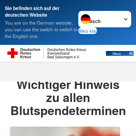
Sie befinden sich auf der
Sprache wechseln zu
deutschen Website
Suche
You are on the German website,
you can use the switch to switch to
Alles klar
the English one
Deutsches Rotes Kreuz
Menü
Kreisverband
Bad Salzungen e.V.
10.06.2026
· Pressemitteilung
Wichtiger Hinweis
zu allen
Blutspendeterminen