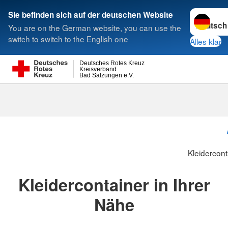
Sprache w
Sie befinden sich auf der deutschen Website
You are on the German website, you can use the
Suche
switch to switch to the English one
Alles klar
Deutsches Rotes Kreuz
Kreisverband
Bad Salzungen e.V.
Kleidercont
Kleidercontainer in Ihrer
Nähe