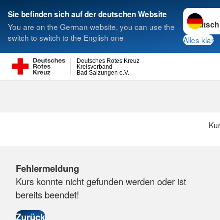
Sprache w
Sie befinden sich auf der deutschen Website
You are on the German website, you can use the
Suche
switch to switch to the English one
Alles klar
Deutsches Rotes Kreuz
Kreisverband
Bad Salzungen e.V.
Ku
Fehlermeldung
Kurs konnte nicht gefunden werden oder ist
bereits beendet!